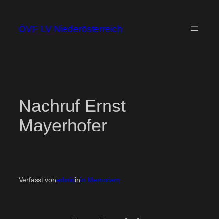
Zum
Inhalt
ÖVF LV Niederösterreich
springen
Nachruf Ernst
Mayerhofer
Verfasst von
admin
in
in Memoriam