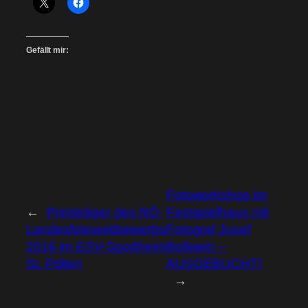
Gefällt mir:
Fotoworkshop im
←
Preisträger des NÖ-
Festspielhaus mit
Landesfotowettbewerbs
Fotograf Josef
2016 im ESV-Sportheim
Bollwein –
St. Pölten
AUSGEBUCHT!
→